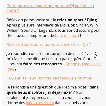
Pourquoi est-ce important pour un DJ de faire du
sport ?
Réflexion personnelle sur la
relation sport / DJing
.
Après plusieurs interviews de DJs (Bob Sinclar, Willy
William, Sound Of Legend…), tous sont d’accord pour
dire que c’est important de
faire du sport
!
Réflexion sur « pourquoi vous voulez être DJ » ?
Je rebondis à une remarque qu’un de mes élèves DJ
m’a faite. Il me dit que c’est top parce qu’en étant DJ,
il pourra
faire des rencontres
…
Bonne ou mauvaise
idée
?
FAQ sur les lieux insolites dans lesquels j’ai mixé
Je réponds à une question que Fred m’a posé: “
dans
quels lieux insolites j’ai déjà mixé
” ? Non
seulement je réponds, mais – du coup – je vous
donne des
idées d’endroits
dans lesquels vous