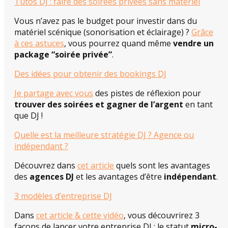
Tutos DJ : faire des soirées privées sans matériel
Vous n’avez pas le budget pour investir dans du
matériel scénique (sonorisation et éclairage) ?
Grâce
à ces astuces
, vous pourrez quand même
vendre un
package “soirée privée”
.
Des idées pour obtenir des bookings DJ
Je partage avec vous
des pistes de réflexion pour
trouver des soirées et gagner de l’argent
en tant
que DJ !
Quelle est la meilleure stratégie DJ ? Agence ou
indépendant ?
Découvrez dans
cet article
quels sont les avantages
des
agences DJ
et les avantages d’être
indépendant
.
3 modèles d’entreprise DJ
Dans
cet article & cette vidéo
, vous découvrirez 3
façons de lancer votre entreprise DJ : le statut
micro-