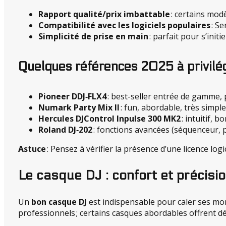
Rapport qualité/prix imbattable
: certains modè
Compatibilité avec les logiciels populaires
: Se
Simplicité de prise en main
: parfait pour s’init
Quelques références 2025 à privilé
Pioneer DDJ‑FLX4
: best-seller entrée de gamme, 
Numark Party Mix II
: fun, abordable, très simple
Hercules DJControl Inpulse 300 MK2
: intuitif,
Roland DJ‑202
: fonctions avancées (séquenceur, pa
Astuce
: Pensez à vérifier la présence d’une licence log
Le casque DJ : confort et précisio
Un
bon casque DJ
est indispensable pour caler ses morc
professionnels ; certains casques abordables offrent d