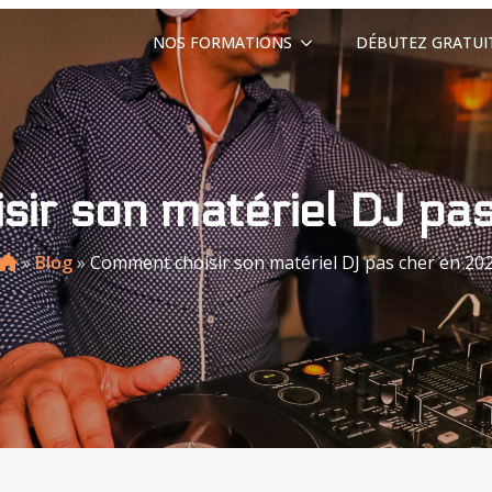
NOS FORMATIONS
DÉBUTEZ GRATU
ir son matériel DJ pa
»
Blog
»
Comment choisir son matériel DJ pas cher en 20