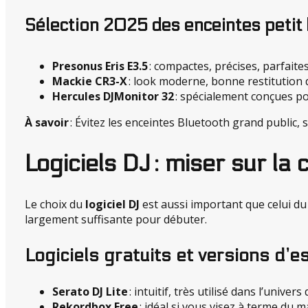
Sélection 2025 des enceintes petit
Presonus Eris E3.5
: compactes, précises, parfaites
Mackie CR3-X
: look moderne, bonne restitution 
Hercules DJMonitor 32
: spécialement conçues po
À savoir
: Évitez les enceintes Bluetooth grand public, 
Logiciels DJ : miser sur la 
Le choix du
logiciel DJ
est aussi important que celui du 
largement suffisante pour débuter.
Logiciels gratuits et versions d’e
Serato DJ Lite
: intuitif, très utilisé dans l’univer
Rekordbox Free
: idéal si vous visez à terme du m