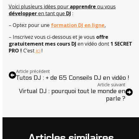
Voici plusieurs idées pour
apprendre
ou vous
développer
en tant que
DJ
:
– Optez pour une
formation DJ en ligne
,
– Inscrivez vous ci-dessous et je vous
offre
gratuitement mes cours DJ
en vidéo dont
1 SECRET
PRO
!! C’est
ici
!
Article précédent
Tutos DJ : + de 65 Conseils DJ en vidéo !
Article suivant
Virtual DJ : pourquoi tout le monde en
parle ?
Articles similaires