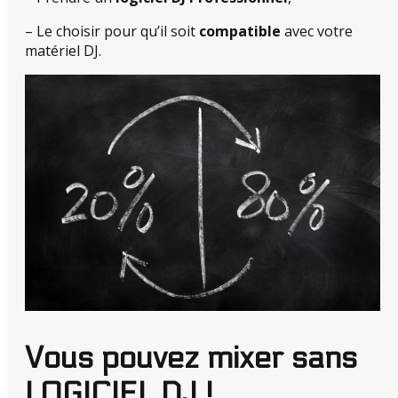
– Le choisir pour qu’il soit
compatible
avec votre
matériel DJ.
Vous pouvez mixer sans
LOGICIEL DJ !