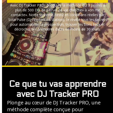
Avec DJ Tracker PRO, découvre la méthode qui a permis à
plus de 500 DJs de passer de «je cherche» à «on me
contacte». Notre système, testé en conditions réelles par
SolarPulse (DJ résidant en station), te révèle tous les secrets
pour automatiser ta prospection, trouver les bons lieux et
décrocher tes premières dates en moins de 30 jours.
Ce que tu vas apprendre
avec DJ Tracker PRO
Plonge au cœur de DJ Tracker PRO, une
méthode complète conçue pour