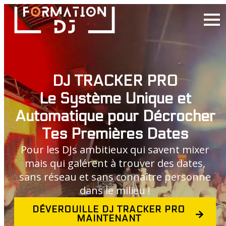
DJ TRACKER PRO
Le Système Unique et
Automatique pour Décrocher
Tes Premières Dates
Pour les DJs ambitieux qui savent mixer
mais qui galérent à trouver des dates,
sans réseau et sans connaître personne
dans le milieu !
DÉVEROUILLE DJ TRACKER PRO
MAINTENANT