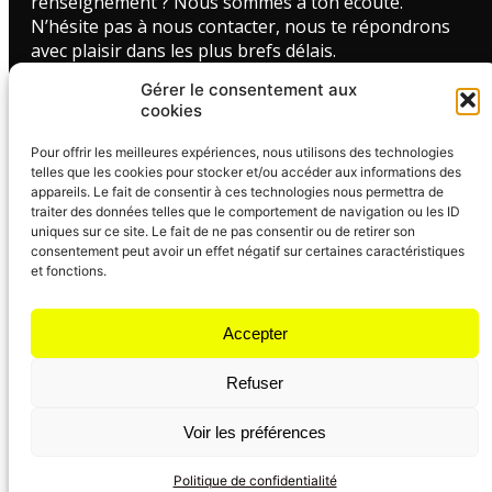
renseignement ? Nous sommes à ton écoute.
N’hésite pas à nous contacter, nous te répondrons
avec plaisir dans les plus brefs délais.
Gérer le consentement aux
FORMULAIRE DE CONTACT
cookies
Liens utiles
Pour offrir les meilleures expériences, nous utilisons des technologies
CGV - Formation MixUP
telles que les cookies pour stocker et/ou accéder aux informations des
CGV - Formation MixUP Pro
appareils. Le fait de consentir à ces technologies nous permettra de
Avis de nos clients
traiter des données telles que le comportement de navigation ou les ID
Qui suis-je ?
uniques sur ce site. Le fait de ne pas consentir ou de retirer son
consentement peut avoir un effet négatif sur certaines caractéristiques
FAQ
et fonctions.
Accepter
Refuser
© 2026 - Formation DJ - Tous droits réservés |
Mentions Légales
|
Politique de confidentialité
|
Plan
Voir les préférences
du site
Réalisé avec iLucid (
La Luciole digitale
)
Politique de confidentialité