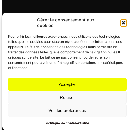
Formation DJ, cours DJ en ligne
Gérer le consentement aux
Formation DJ est la destination ultime pour tout
cookies
passionné de musique désirant apprendre à mixer et
lancer sa carrière de DJ. Avec une variété de
Pour offrir les meilleures expériences, nous utilisons des technologies
telles que les cookies pour stocker et/ou accéder aux informations des
formations en ligne allant de l’initiation à la maîtrise
appareils. Le fait de consentir à ces technologies nous permettra de
professionnelle, nos programmes sont conçus pour
traiter des données telles que le comportement de navigation ou les ID
te guider pas à pas dans l’art du DJing. Que tu
uniques sur ce site. Le fait de ne pas consentir ou de retirer son
cherches à animer des soirées, trouver des clients,
consentement peut avoir un effet négatif sur certaines caractéristiques
ou simplement explorer le monde du DJing, nos
et fonctions.
formations complètes et interactives te permettront
de progresser rapidement et de commencer à
Accepter
générer des revenus avec tes premiers contrats.
Rejoins notre communauté engagée pour partager,
Refuser
apprendre et créer avec passion.
Nous contacter
Voir les préférences
Tu as la moindre question, tu souhaites un
renseignement ? Nous sommes à ton écoute.
Politique de confidentialité
N’hésite pas à nous contacter, nous te répondrons