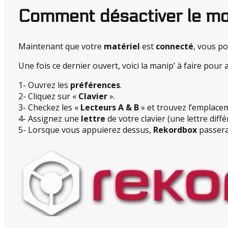
Comment désactiver le mo
Maintenant que votre
matériel
est
connecté
, vous p
Une fois ce dernier ouvert, voici la manip’ à faire pour 
1- Ouvrez les
préférences
.
2- Cliquez sur «
Clavier
».
3- Checkez les «
Lecteurs A & B
» et trouvez l’emplace
4- Assignez une
lettre
de votre clavier (une lettre diff
5- Lorsque vous appuierez dessus,
Rekordbox
passer