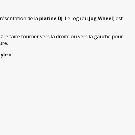
présentation de la
platine DJ
. Le Jog (ou
Jog Wheel
) est
 le faire tourner vers la droite ou vers la gauche pour
ure.
nyle
».