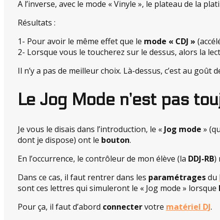
A l’inverse, avec le mode « Vinyle », le plateau de la pla
Résultats :
1- Pour avoir le même effet que le
mode « CDJ »
(accél
2- Lorsque vous le toucherez sur le dessus, alors la lect
Il n’y a pas de meilleur choix. Là-dessus, c’est au goût
Le Jog Mode n’est pas tou
Je vous le disais dans l’introduction, le «
Jog mode
» (q
dont je dispose) ont le
bouton
.
En l’occurrence, le contrôleur de mon élève (la
DDJ-RB
)
Dans ce cas, il faut rentrer dans les
paramétrages
du
sont ces lettres qui simuleront le « Jog mode » lorsque
Pour ça, il faut d’abord
connecter
votre
matériel DJ
.