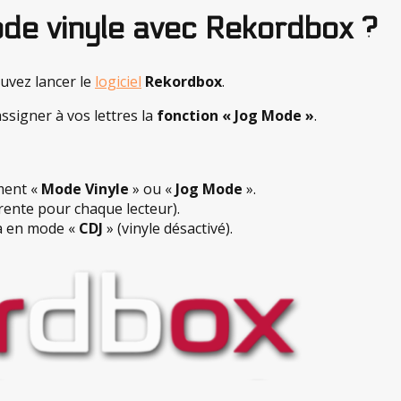
de vinyle avec Rekordbox ?
ouvez lancer le
logiciel
Rekordbox
.
assigner à vos lettres la
fonction « Jog Mode »
.
ment «
Mode Vinyle
» ou «
Jog Mode
».
érente pour chaque lecteur).
a en mode «
CDJ
» (vinyle désactivé).