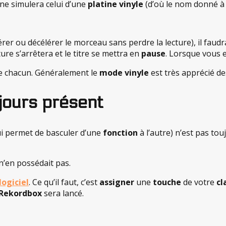
tine simulera celui d’une
platine vinyle
(d’où le nom donné à 
érer ou décélérer le morceau sans perdre la lecture), il faud
ure s’arrêtera et le titre se mettra en
pause
. Lorsque vous e
 de chacun. Généralement le
mode vinyle
est très apprécié d
jours présent
ui permet de basculer d’une
fonction
à l’autre) n’est pas to
 n’en possédait pas.
logiciel
. Ce qu’il faut, c’est
assigner
une
touche
de votre
cl
Rekordbox
sera lancé.