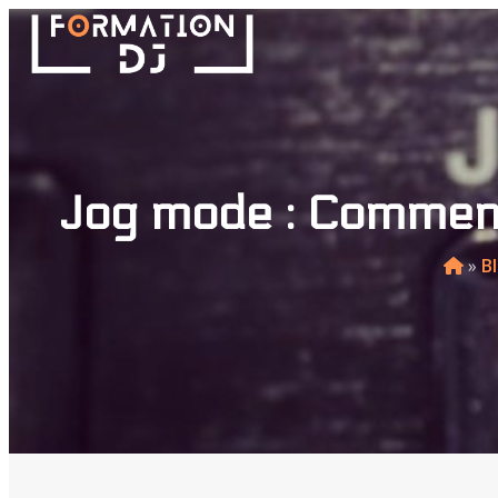
Jog mode : Comment 
»
B