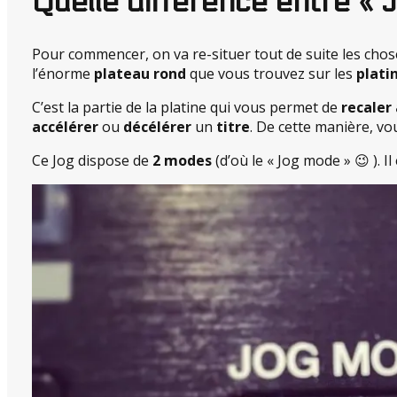
Quelle différence entre « 
Pour commencer, on va re-situer tout de suite les chose
l’énorme
plateau rond
que vous trouvez sur les
plati
C’est la partie de la platine qui vous permet de
recaler
accélérer
ou
décélérer
un
titre
. De cette manière, vo
Ce Jog dispose de
2 modes
(d’où le « Jog mode » 😉 ). I