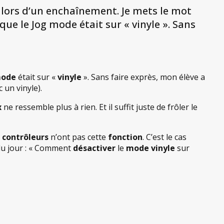
 » lors d’un enchaînement. Je mets le mot
que le Jog mode était sur « vinyle ». Sans
mode
était sur «
vinyle
». Sans faire exprès, mon élève a
 un vinyle).
x
ne ressemble plus à rien. Et il suffit juste de frôler le
s
contrôleurs
n’ont pas cette
fonction
. C’est le cas
 du jour : « Comment
désactiver
le
mode vinyle
sur