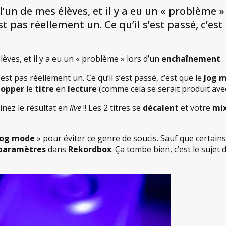
c l’un de mes élèves, et il y a eu un « problème
 pas réellement un. Ce qu’il s’est passé, c’est 
élèves, et il y a eu un « problème » lors d’un
enchaînement
.
st pas réellement un. Ce qu’il s’est passé, c’est que le
Jog 
topper
le
titre
en
lecture
(comme cela se serait produit avec
nez le résultat en
live
!! Les 2 titres se
décalent
et votre
mi
Jog mode
» pour éviter ce genre de soucis. Sauf que certain
paramètres
dans
Rekordbox
. Ça tombe bien, c’est le sujet