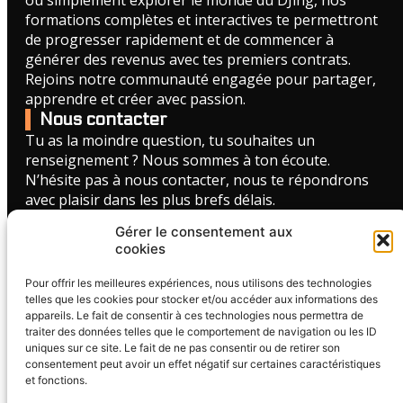
ou simplement explorer le monde du DJing, nos
formations complètes et interactives te permettront
de progresser rapidement et de commencer à
générer des revenus avec tes premiers contrats.
Rejoins notre communauté engagée pour partager,
apprendre et créer avec passion.
Nous contacter
Tu as la moindre question, tu souhaites un
renseignement ? Nous sommes à ton écoute.
N’hésite pas à nous contacter, nous te répondrons
avec plaisir dans les plus brefs délais.
Gérer le consentement aux
FORMULAIRE DE CONTACT
cookies
Liens utiles
Pour offrir les meilleures expériences, nous utilisons des technologies
CGV - Formation MixUP
telles que les cookies pour stocker et/ou accéder aux informations des
CGV - Formation MixUP Pro
appareils. Le fait de consentir à ces technologies nous permettra de
Avis de nos clients
traiter des données telles que le comportement de navigation ou les ID
Qui suis-je ?
uniques sur ce site. Le fait de ne pas consentir ou de retirer son
consentement peut avoir un effet négatif sur certaines caractéristiques
FAQ
et fonctions.